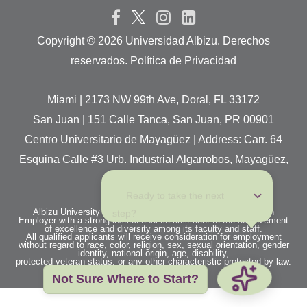
Copyright ©
2026 Universidad Albizu. Derechos
reservados. Política de Privacidad
Miami | 2173 NW 99th Ave, Doral, FL 33172
San Juan | 151 Calle Tanca, San Juan, PR 00901
Centro Universitario de Mayagüez | Address: Carr. 64
Esquina Calle #3 Urb. Industrial Algarrobos, Mayagüez,
P.R. 00680
 Ready to take the next 
step?
Albizu University is an Equal Opportunity / Affirmative Action
Employer with a strong institutional commitment to the achievement
of excellence and diversity among its faculty and staff.
All qualified applicants will receive consideration for employment
without regard to race, color, religion, sex, sexual orientation, gender
identity, national origin, age, disability,
protected veteran status, or any other characteristic protected by law.
Not Sure Where to Start?