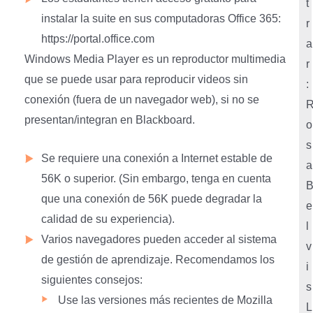
t
instalar la suite en sus computadoras Office 365:
r
https://portal.office.com
a
Windows Media Player es un reproductor multimedia
r
que se puede usar para reproducir videos sin
:
conexión (fuera de un navegador web), si no se
presentan/integran en Blackboard.
o
s
Se requiere una conexión a Internet estable de
a
56K o superior. (Sin embargo, tenga en cuenta
que una conexión de 56K puede degradar la
e
calidad de su experiencia).
l
Varios navegadores pueden acceder al sistema
v
de gestión de aprendizaje. Recomendamos los
i
siguientes consejos:
s
Use las versiones más recientes de Mozilla
L