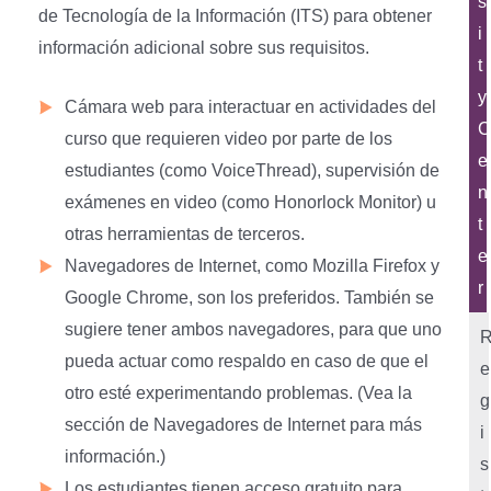
s
de Tecnología de la Información (ITS) para obtener
i
información adicional sobre sus requisitos.
t
y
Cámara web para interactuar en actividades del
C
curso que requieren video por parte de los
e
estudiantes (como VoiceThread), supervisión de
n
exámenes en video (como Honorlock Monitor) u
t
otras herramientas de terceros.
e
Navegadores de Internet, como Mozilla Firefox y
r
Google Chrome, son los preferidos. También se
sugiere tener ambos navegadores, para que uno
pueda actuar como respaldo en caso de que el
e
otro esté experimentando problemas. (Vea la
g
sección de Navegadores de Internet para más
i
información.)
s
Los estudiantes tienen acceso gratuito para