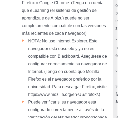
Firefox o Google Chrome. (Tenga en cuenta
o
que eLearning (el sistema de gestión de
p
aprendizaje de Albizu) puede no ser
e
completamente compatible con las versiones
z
más recientes de cada navegador).
r
NOTA: No use Internet Explorer. Este
b
navegador está obsoleto y ya no es
e
compatible con Blackboard. Asegúrese de
l
configurar correctamente su navegador de
v
Internet. (Tenga en cuenta que Mozilla
i
Firefox es el navegador preferido por la
s
universidad. Para descargar Firefox, visite
https://www.mozilla.org/en-US/firefox/.)
a
Puede verificar si su navegador está
l
configurado correctamente a través de la
b
Verificación del Navegador proporcionada