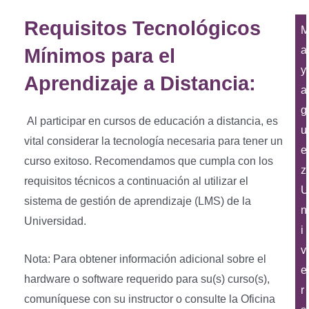
Requisitos Tecnológicos
a
Mínimos para el
y
Aprendizaje a Distancia:
a
g
Al participar en cursos de educación a distancia, es
u
vital considerar la tecnología necesaria para tener un
e
curso exitoso. Recomendamos que cumpla con los
z
requisitos técnicos a continuación al utilizar el
U
sistema de gestión de aprendizaje (LMS) de la
n
Universidad.
i
v
Nota: Para obtener información adicional sobre el
e
hardware o software requerido para su(s) curso(s),
r
comuníquese con su instructor o consulte la Oficina