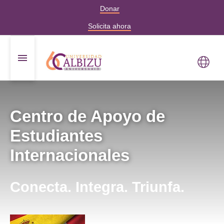
Donar
Solicita ahora
Centro de Apoyo de
Estudiantes
Internacionales
Conecta. Integra. Triunfa.