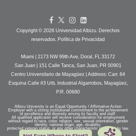
Copyright ©
2026 Universidad Albizu. Derechos
reservados. Política de Privacidad
Miami | 2173 NW 99th Ave, Doral, FL 33172
San Juan | 151 Calle Tanca, San Juan, PR 00901
Centro Universitario de Mayagüez | Address: Carr. 64
Esquina Calle #3 Urb. Industrial Algarrobos, Mayagüez,
P.R. 00680
 Curious about Albizu? 
Let's talk.
Albizu University is an Equal Opportunity / Affirmative Action
Employer with a strong institutional commitment to the achievement
of excellence and diversity among its faculty and staff.
All qualified applicants will receive consideration for employment
without regard to race, color, religion, sex, sexual orientation, gender
identity, national origin, age, disability,
protected veteran status, or any other characteristic protected by law.