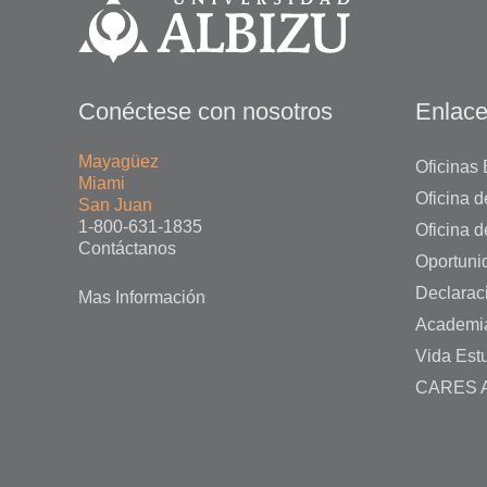
Conéctese con nosotros
Enlace
Mayagüez
Oficinas 
Miami
Oficina 
San Juan
1-800-631-1835
Oficina d
Contáctanos
Oportuni
Declarac
Mas Información
Academi
Vida Estu
CARES A