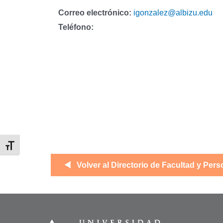
Correo electrónico:
igonzalez@albizu.edu
Teléfono:
Alternar tamaño de letra
Volver al Directorio de Facultad y Pers