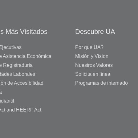
s Más Visitados
Descubre UA
Ejecutivas
Por que UA?
de Asistencia Económica
Misión y Vision
e Registraduría
Nuestros Valores
dades Laborales
Solicita en línea
ión de Accesibilidad
Programas de internado
a
diantil
ct and HEERF Act