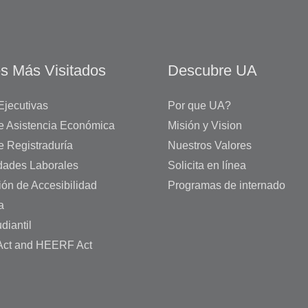
s Más Visitados
Descubre UA
Ejecutivas
Por que UA?
de Asistencia Económica
Misión y Vision
e Registraduría
Nuestros Valores
dades Laborales
Solicita en línea
ión de Accesibilidad
Programas de internado
a
diantil
ct and HEERF Act