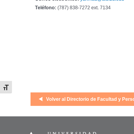
Teléfono:
(787) 838-7272 ext. 7134
Alternar tamaño de letra
Volver al Directorio de Facultad y Pers