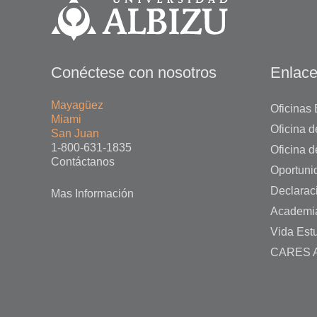
Conéctese con nosotros
Enlace
Mayagüez
Oficinas 
Miami
Oficina 
San Juan
1-800-631-1835
Oficina d
Contáctanos
Oportuni
Declarac
Mas Información
Academi
Vida Estu
CARES A