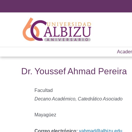
Ir
al
contenido
Acade
Dr. Youssef Ahmad Pereira
Facultad
Decano Académico, Catedrático Asociado
Mayagüez
Correo electrónico:
yahmad@albizu.edu