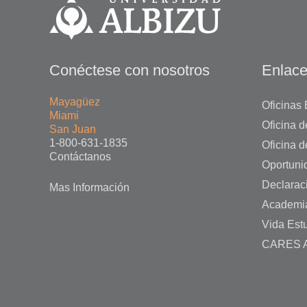
Conéctese con nosotros
Enlace
Mayagüez
Oficinas 
Miami
Oficina 
San Juan
1-800-631-1835
Oficina d
Contáctanos
Oportuni
Declarac
Mas Información
Academi
Vida Estu
CARES A