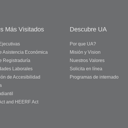
s Más Visitados
Descubre UA
Ejecutivas
Por que UA?
de Asistencia Económica
Misión y Vision
e Registraduría
Nuestros Valores
dades Laborales
Solicita en línea
ión de Accesibilidad
Programas de internado
a
diantil
ct and HEERF Act