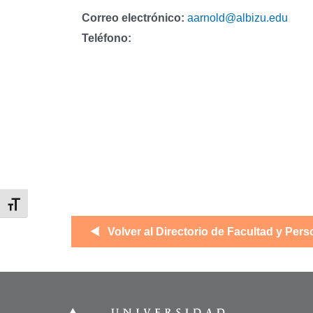
Correo electrónico:
aarnold@albizu.edu
Teléfono:
Alternar tamaño de letra
Volver al Directorio de Facultad y Pers